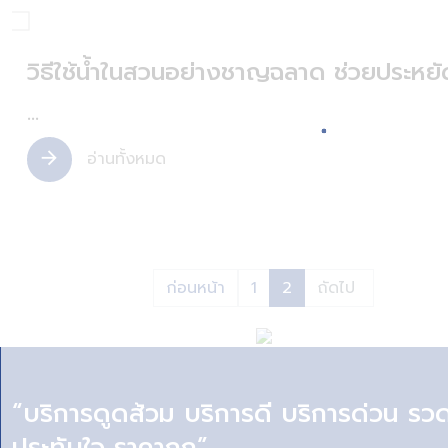
วิธีใช้น้ำในสวนอย่างชาญฉลาด ช่วยประหยั
...
อ่านทั้งหมด
arrow_forward
ก่อนหน้า
1
2
ถัดไป
“บริการดูดส้วม บริการดี บริการด่วน รวด