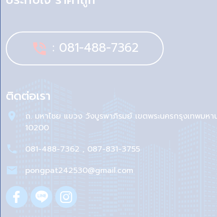
ประทับใจ ราคาถูก”
: 081-488-7362
phone_in_talk
ติดต่อเรา
ถ. มหาไชย แขวง วังบูรพาภิรมย์ เขตพระนครกรุงเทพมหา
10200
081-488-7362 , 087-831-3755
pongpat242530@gmail.com