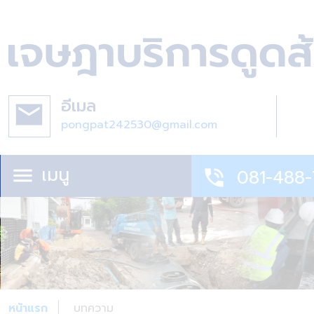
อีเมล
email
pongpat242530@gmail.com
เมนู
menu
081-488-
phone_in_talk
หน้าแรก
บทความ