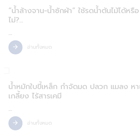
“น้ำล้างจาน-น้ำซักผ้า” ใช้รดน้ำต้นไม้ได้หรือ
ไม่?...
...
อ่านทั้งหมด
arrow_forward
น้ำหมักใบขี้เหล็ก กำจัดมด ปลวก แมลง ห
เกลี้ยง ไร้สารเคมี
...
อ่านทั้งหมด
arrow_forward